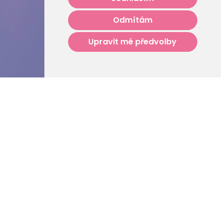
Odmítám
Upravit mé předvolby
Výjimečná služba
pro vás, pokud