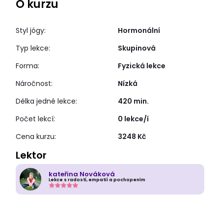
O kurzu
Styl jógy:
Hormonální
Typ lekce:
Skupinová
Forma:
Fyzická lekce
Náročnost:
Nízká
Délka jedné lekce:
420 min.
Počet lekcí:
0 lekce/í
Cena kurzu:
3248 Kč
Lektor
kateřina Nováková
Lekce s radostí, empatií a pochopením