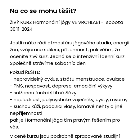
Na co se mohu těšit?
ŽIVÝ KURZ Hormonální jógy VE VRCHLABÍ - sobota
30.11. 2024
Jestli máte rádi atmosféru jógového studia, energii
žen, vzájemné sdílení, přítomnost, pak věřím, že
oceníte živý kurz. Jedná se o intenzivní 1denní kurz.
Společně strávíme sobotníc den.
Pokud ŘEŠÍTE:
- nepravidelný cyklus, ztrátu menstruace, ovulace
- PMS, nespavost, deprese, emociální výkyvy
- sníženou funkci štítné žlázy
- neplodnost, polycystické vaječníky, cysty, myomy
- suchou kůži, padaJící vlasy, lámavé nehty a jiné
nepříjemnosti
pak je Hormonální jóga tím pravým řešením pro
vás.
V ceně kurzu jsou podrobně zpracované studijní