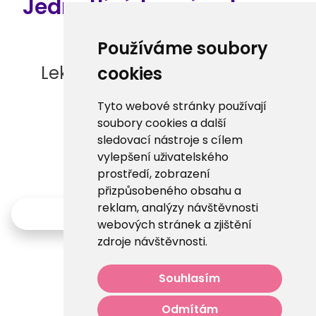
Jednotlivé termíny kurzu.
Používáme soubory
Lektor nemá žádné termíny
cookies
lekcí.
Tyto webové stránky používají
soubory cookies a další
sledovací nástroje s cílem
vylepšení uživatelského
prostředí, zobrazení
přizpůsobeného obsahu a
reklam, analýzy návštěvnosti
Zpět
webových stránek a zjištění
zdroje návštěvnosti.
Souhlasím
Odmítám