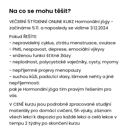
Na co se mohu těšit?
VEČERNÍ 5TÝDENNÍ ONLINE KURZ Hormonální jógy -
začínáme 5.11. a naposledy se vidíme 3.12.2024
Pokud ŘEŠÍTE:
- nepravidelný cyklus, ztrátu menstruace, ovulace
- PMS, nespavost, deprese, emociální výkyvy
- sníženou funkci štítné žlázy
- neplodnost, polycystické vaječníky, cysty, myomy
- nepříjemné projevy menopauzy
- suchou kůži, padaJící vlasy, lámavé nehty a jiné
nepříjemnosti
pak je Hormonální jóga tím pravým řešením pro
vás.
V CENĚ
kurzu jsou podrobně zpracované studijní
materiály pro domácí cvičení, 5h výuky, záznam
všech lekcí k dispozici po každé lekci a celá lekce v
tempu 2 týdny po skončení kurzu