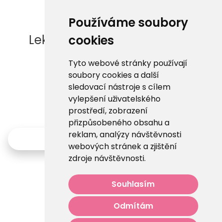
Používáme soubory
Lektor nemá žádné termíny
cookies
lekcí.
Tyto webové stránky používají
soubory cookies a další
sledovací nástroje s cílem
vylepšení uživatelského
prostředí, zobrazení
přizpůsobeného obsahu a
reklam, analýzy návštěvnosti
Zpět
webových stránek a zjištění
zdroje návštěvnosti.
Souhlasím
Odmítám