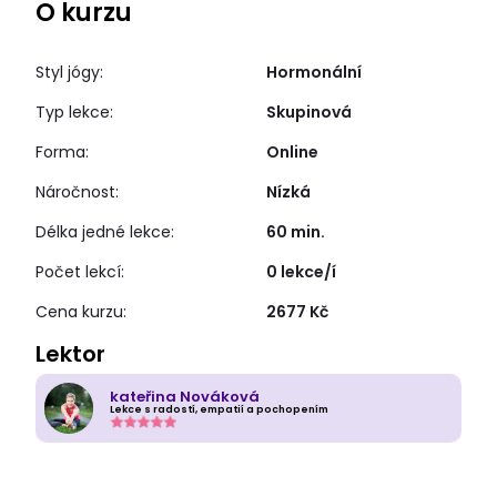
O kurzu
Styl jógy:
Hormonální
Typ lekce:
Skupinová
Forma:
Online
Náročnost:
Nízká
Délka jedné lekce:
60 min.
Počet lekcí:
0 lekce/í
Cena kurzu:
2677 Kč
Lektor
kateřina Nováková
Lekce s radostí, empatií a pochopením