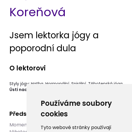
Koreňová
Jsem lektorka jógy a
poporodní dula
O lektorovi
Styly jógy: Hatha, Hormonální, Spirální, Těhotenská jóga
Ústí nad Labem, Česko
Používáme soubory
cookies
Představení lektora
Momentálně se soustředím hodně na
Tyto webové stránky používají
těhotenskou jógu a individuální lekce spiraljógy a