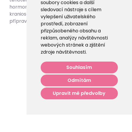
soubory cookies a další
hormonální jógy, dechových technik,
sledovací nástroje s cílem
kraniosakrální terapii a práci s těhotnými..
vylepšení uživatelského
příprava k porodu, rebozo masáže, atd
prostředí, zobrazení
přizpůsobeného obsahu a
reklam, analýzy návštěvnosti
webových stránek a zjištění
zdroje návštěvnosti.
Souhlasím
Odmítám
Upravit mé předvolby
ZEN SPACE © 2023