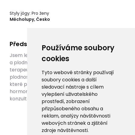
Styly jógy: Pro ženy
Měcholupy, Česko
Představení lektora
Používáme soubory
Jsem lektorka jógy, jež podporuje ženské zdraví
cookies
a plodnost a respektuje ženské cykly. Jsem také
terapeutka, poskytující masáže na podporu
Tyto webové stránky používají
plodnosti, což jsou jemné masáže břišní oblasti,
soubory cookies a další
které podporují správné fungování trávicí,
sledovací nástroje s cílem
hormonální a reprodukční soustavy. Nabízím
vylepšení uživatelského
konzultace pro ženy, které touží po děťátku.
prostředí, zobrazení
přizpůsobeného obsahu a
reklam, analýzy návštěvnosti
webových stránek a zjištění
zdroje návštěvnosti.