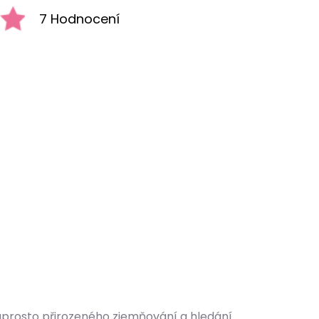
7 Hodnocení
 naprosto přirozeného zjemňování a hledání