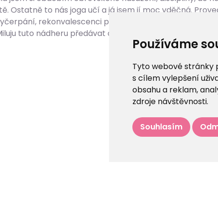
 Ostatně to nás joga učí a já jsem jí moc vděčná. Proved
čerpání, rekonvalescenci po úrazu...Naučila mě nejen poslo
iluju tuto nádheru předávat dát.
Používáme so
Tyto webové stránky po
s cílem vylepšení uži
obsahu a reklam, anal
zdroje návštěvnosti.
Souhlasím
Odm
O nás
Lekce
Lektoři
Cookies
Kontakt
Ochrana osob