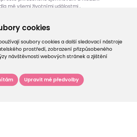
la mě všemi životními událostmi ,
uchat svoje tělo, ale i duši..ono jedno
ubory cookies
užívají soubory cookies a další sledovací nástroje
vatelského prostředí, zobrazení přizpůsobeného
ýzy návštěvnosti webových stránek a zjištění
ítám
Upravit mé předvolby
ních údajů