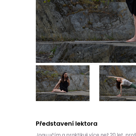
Představení lektora
Jogu učím a praktikuji více než 20 let, p