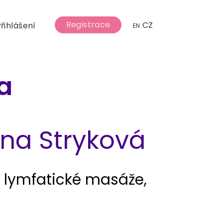
Registrace
CZ
řihlášení
EN
a
ina Stryková
, lymfatické masáže,