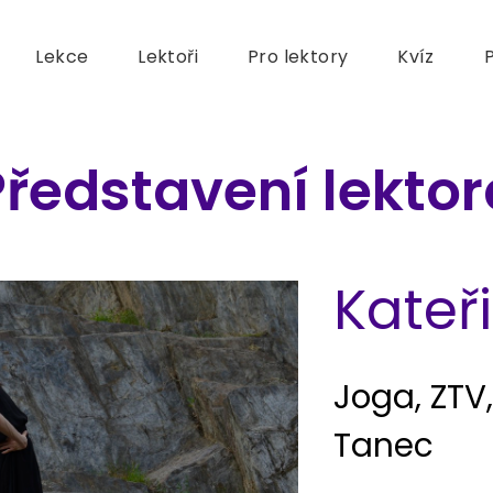
Lekce
Lektoři
Pro lektory
Kvíz
P
Představení lektor
Kateř
Joga, ZTV
Tanec