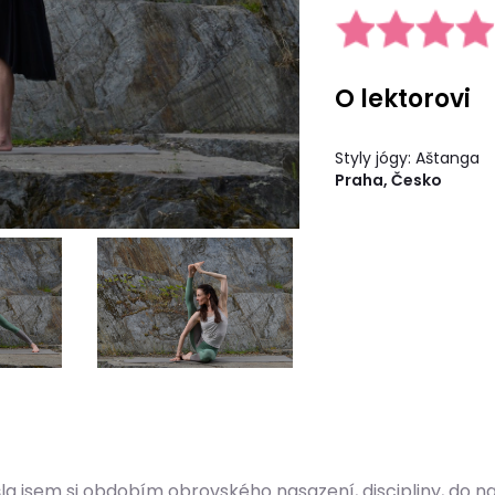
O lektorovi
Styly jógy: Aštanga
Praha, Česko
rošla jsem si obdobím obrovského nasazení, discipliny, do