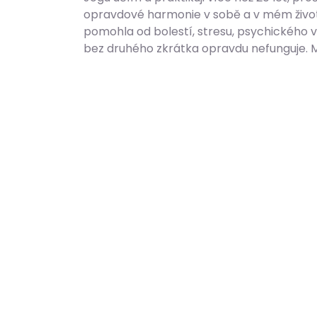
opravdové harmonie v sobě a v mém životě.
pomohla od bolestí, stresu, psychického vy
bez druhého zkrátka opravdu nefunguje. M
ZEN SPACE © 2023