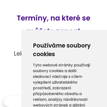
Termíny, na které se
můžete zapsat
Používáme soubory
Lektor nemá žádné termíny
cookies
lekcí.
Tyto webové stránky používají
soubory cookies a další
sledovací nástroje s cílem
vylepšení uživatelského
prostředí, zobrazení
přizpůsobeného obsahu a
reklam, analýzy návštěvnosti
Zpět
webových stránek a zjištění