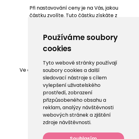
Při nastavování ceny je na Vás, jakou
částku zvolíte. Tuto částku získáte z
lekce Vy. K této ceně se klientovi
připočítá procentuální poplatek za
Používáme soubory
využívání platformy.
cookies
Lekci uložíte. V tuto chvíli ještě nemá
zadané žádné přesné termíny.
Tyto webové stránky používají
Ve druhém kroku přidáte k lekci termíny.
soubory cookies a další
sledovací nástroje s cílem
A to proto, abyste stejnou lekci nemuseli
vylepšení uživatelského
vypisovat v jednom dni, týdnu, či měsíci
prostředí, zobrazení
vícekrát.
přizpůsobeného obsahu a
reklam, analýzy návštěvnosti
Lekce můžete editovat dokud se na ni
webových stránek a zjištění
nepřihlásí klienti. A to přes sekci Mé
zdroje návštěvnosti.
lekce v části Seznam všem mých lekcí,
po kliknutí na konkrétní lekci.
Souhlasím